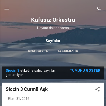
Ana içeriğe atla
Kafasız Orkestra
Hayata dair ne varsa
Sayfalar
ANA SAYFA
HAKKIMIZDA
GIZLILIK VE ÇEREZ POLITIKASI
DIĞER…
Siccin 3
etiketine sahip yayınlar
TÜMÜNÜ GÖSTER
İLETIŞIM
K
gösteriliyor
a
y
Siccin 3 Cürmü Aşk
ı
t
-
Ekim 31, 2016
l