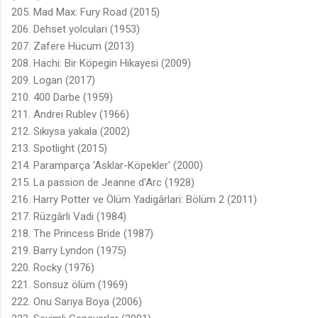
205. Mad Max: Fury Road (2015)
206. Dehset yolculari (1953)
207. Zafere Hücum (2013)
208. Hachi: Bir Köpegin Hikayesi (2009)
209. Logan (2017)
210. 400 Darbe (1959)
211. Andrei Rublev (1966)
212. Sıkıysa yakala (2002)
213. Spotlight (2015)
214. Paramparça 'Asklar-Köpekler' (2000)
215. La passion de Jeanne d'Arc (1928)
216. Harry Potter ve Ölüm Yadigârlari: Bölüm 2 (2011)
217. Rüzgârli Vadi (1984)
218. The Princess Bride (1987)
219. Barry Lyndon (1975)
220. Rocky (1976)
221. Sonsuz ölüm (1969)
222. Onu Sarıya Boya (2006)