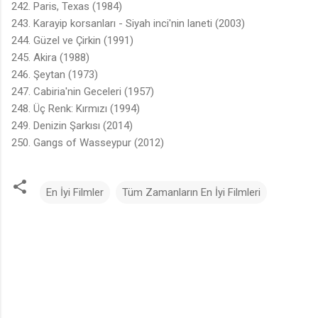
242. Paris, Texas (1984)
243. Karayip korsanları - Siyah inci'nin laneti (2003)
244. Güzel ve Çirkin (1991)
245. Akira (1988)
246. Şeytan (1973)
247. Cabiria'nin Geceleri (1957)
248. Üç Renk: Kırmızı (1994)
249. Denizin Şarkısı (2014)
250. Gangs of Wasseypur (2012)
En İyi Filmler
Tüm Zamanların En İyi Filmleri
Y
o
r
u
m