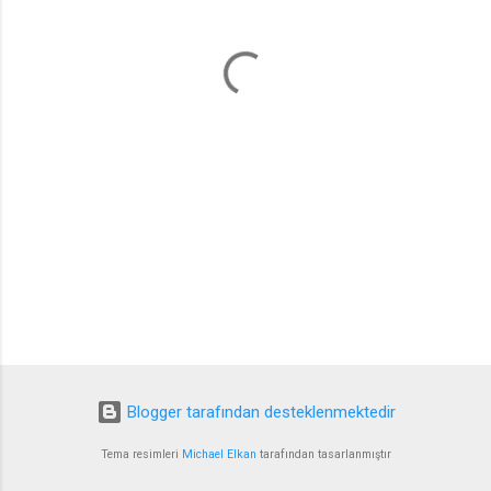
l
a
r
Blogger tarafından desteklenmektedir
Tema resimleri
Michael Elkan
tarafından tasarlanmıştır