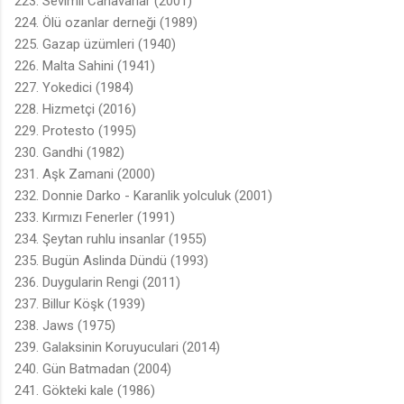
223. Sevimli Canavarlar (2001)
224. Ölü ozanlar derneği (1989)
225. Gazap üzümleri (1940)
226. Malta Sahini (1941)
227. Yokedici (1984)
228. Hizmetçi (2016)
229. Protesto (1995)
230. Gandhi (1982)
231. Aşk Zamani (2000)
232. Donnie Darko - Karanlik yolculuk (2001)
233. Kırmızı Fenerler (1991)
234. Şeytan ruhlu insanlar (1955)
235. Bugün Aslinda Dündü (1993)
236. Duygularin Rengi (2011)
237. Billur Köşk (1939)
238. Jaws (1975)
239. Galaksinin Koruyuculari (2014)
240. Gün Batmadan (2004)
241. Gökteki kale (1986)